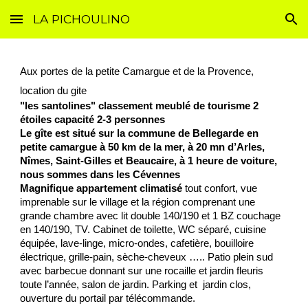
LA PICHOULINO
Skip to main content
Skip to navigation
Aux portes de la petite Camargue et de la Provence,
location du gite
"les santolines" classement meublé de tourisme 2
étoiles capacité 2-3 personnes
Le gîte est situé sur la commune de Bellegarde en
petite camargue à 50 km de la mer, à 20 mn d’Arles,
Nîmes, Saint-Gilles et Beaucaire, à 1 heure de voiture,
nous sommes dans les Cévennes
Magnifique appartement climatisé
tout confort, vue
imprenable sur le village et la région comprenant une
grande chambre avec lit double 140/190 et 1 BZ couchage
en 140/190, TV. Cabinet de toilette, WC séparé, cuisine
équipée, lave-linge, micro-ondes, cafetière, bouilloire
électrique, grille-pain, sèche-cheveux ….. Patio plein sud
avec barbecue donnant sur une rocaille et jardin fleuris
toute l’année, salon de jardin. Parking et jardin clos,
ouverture du portail par télécommande.