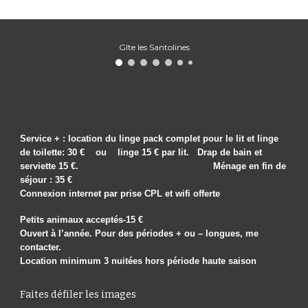
Gîte les Santolines
Service + : location du linge pack complet pour l
e
lit et linge
de toilette:
3
0 € ou linge 1
5
€ par lit. Drap de bain et
serviette 1
5
€. Ménage en fin de
séjour :
35
€
Connexion internet par prise CPL et wifi offerte
Petits animaux acceptés-15 €
Ouvert à l’année. Pour des périodes + ou – longues, me
contacter.
Location minimum 3 nuitées hors période haute saison
Faites défiler les images